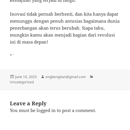
kemajuan yang terjadi di langit.
Inovasi tidak pernah berhenti, dan kita hanya dapat
menunggu dengan penuh antusias bagaimana dunia
penerbangan akan terus berubah. Siapa tahu,
mungkin kamu akan menjadi bagian dari revolusi
ini di masa depan!
“`
Posted
Author
Categories
June 10, 2025
engbengtian@gmail.com
on
Uncategorized
Leave a Reply
You must be
logged in
to post a comment.