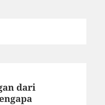
gan dari
Mengapa