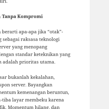
iri.
an Tanpa Kompromi
berarti apa-apa jika “otak”-
g sebagai raksasa teknologi
server yang menopang
engan standar keteknikan yang
an adalah prioritas utama.
esar bukanlah kekalahan,
spon server. Bayangkan
omentum kemenangan beruntun,
ba-tiba layar membeku karena
afik. Momentum hilang, dan