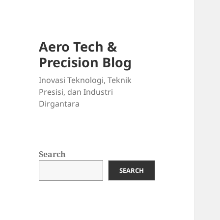
Aero Tech &
Precision Blog
Inovasi Teknologi, Teknik
Presisi, dan Industri
Dirgantara
Search
SEARCH