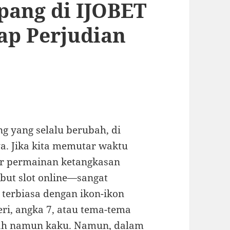
pang di IJOBET
p Perjudian
g yang selalu berubah, di
a. Jika kita memutar waktu
ar permainan ketangkasan
ebut slot online—sangat
 terbiasa dengan ikon-ikon
ceri, angka 7, atau tema-tema
gah namun kaku. Namun, dalam