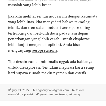
masalah yang lebih besar.
Jika kita melihat semua inovasi ini dengan kacamata
yang lebih luas, kita menyadari bahwa teknologi,
teknik, dan tren dalam industri aerospace saling
terhubung dan berkontribusi pada masa depan
penerbangan yang lebih cerah. Untuk eksplorasi
lebih lanjut mengenai topik ini, Anda bisa
mengunjungi
aeroprecisions
.
Tips desain rumah minimalis nggak ada habisnya
untuk dieksplorasi. Temukan inspirasi baru setiap
hari supaya rumah makin nyaman dan estetik!
Posted
Author
Categories
July 23, 2025
engbengtian@gmail.com
teknik
on
Tags
manufaktur presisi
penerbangan
,
teknik
,
teknologi