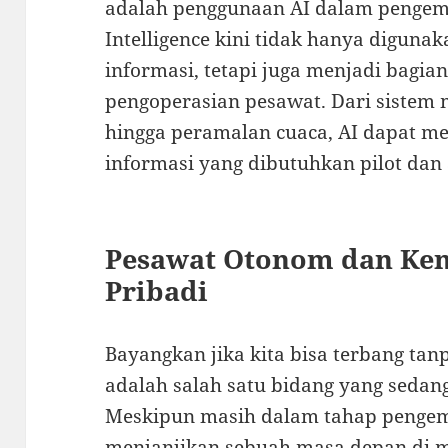
adalah penggunaan AI dalam pengemb
Intelligence kini tidak hanya digunak
informasi, tetapi juga menjadi bagia
pengoperasian pesawat. Dari siste
hingga peramalan cuaca, AI dapat m
informasi yang dibutuhkan pilot dan
Pesawat Otonom dan Ke
Pribadi
Bayangkan jika kita bisa terbang tan
adalah salah satu bidang yang sedan
Meskipun masih dalam tahap pengemb
menjanjikan sebuah masa depan di 