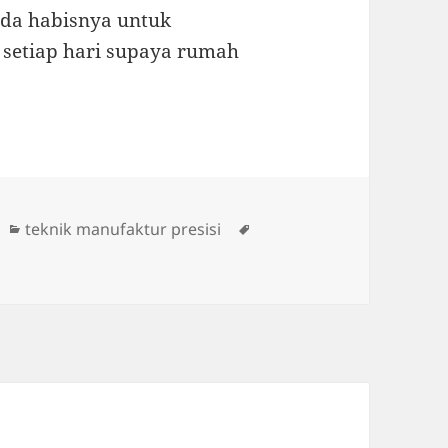
ada habisnya untuk
u setiap hari supaya rumah
Categories
Tags
teknik manufaktur presisi