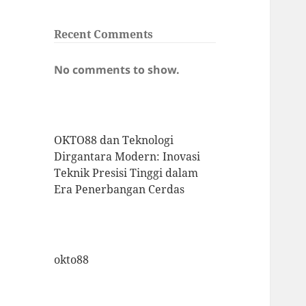
Recent Comments
No comments to show.
OKTO88 dan Teknologi
Dirgantara Modern: Inovasi
Teknik Presisi Tinggi dalam
Era Penerbangan Cerdas
okto88