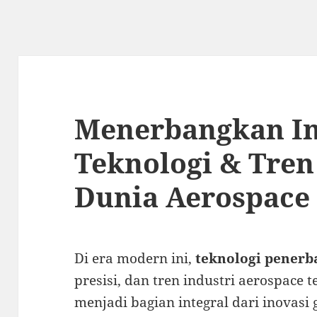
Menerbangkan In
Teknologi & Tren 
Dunia Aerospace
Di era modern ini,
teknologi pener
presisi, dan tren industri aerospace
menjadi bagian integral dari inovasi