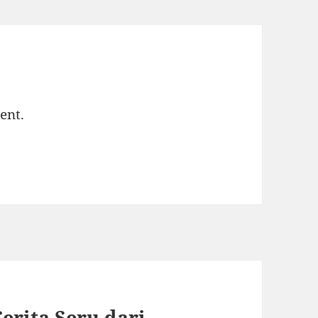
ent.
erita Seru dari