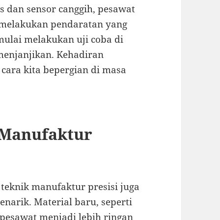
s dan sensor canggih, pesawat
 melakukan pendaratan yang
ulai melakukan uji coba di
 menjanjikan. Kehadiran
cara kita bepergian di masa
 Manufaktur
, teknik manufaktur presisi juga
narik. Material baru, seperti
pesawat menjadi lebih ringan