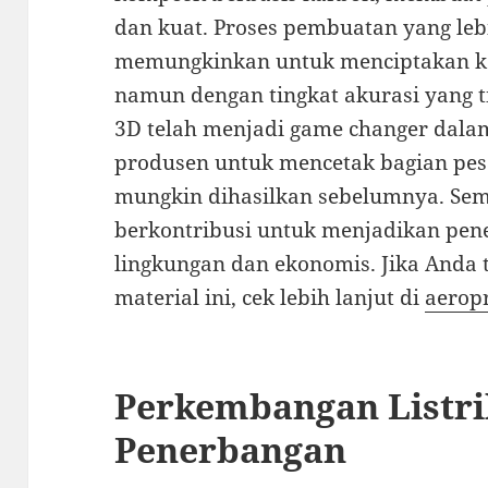
dan kuat. Proses pembuatan yang lebih
memungkinkan untuk menciptakan k
namun dengan tingkat akurasi yang ti
3D telah menjadi game changer dala
produsen untuk mencetak bagian pes
mungkin dihasilkan sebelumnya. Se
berkontribusi untuk menjadikan pen
lingkungan dan ekonomis. Jika Anda
material ini, cek lebih lanjut di
aeropr
Perkembangan Listr
Penerbangan