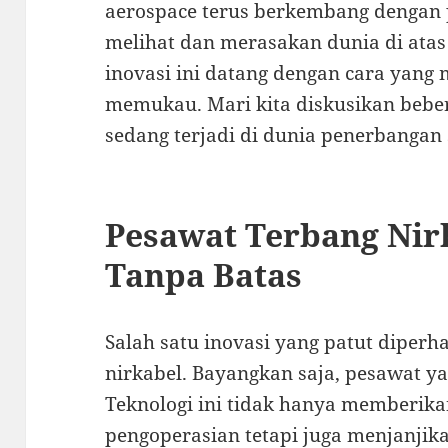
aerospace terus berkembang dengan 
melihat dan merasakan dunia di atas l
inovasi ini datang dengan cara yang 
memukau. Mari kita diskusikan bebe
sedang terjadi di dunia penerbangan s
Pesawat Terbang Nirk
Tanpa Batas
Salah satu inovasi yang patut diperh
nirkabel. Bayangkan saja, pesawat ya
Teknologi ini tidak hanya memberika
pengoperasian tetapi juga menjanjik