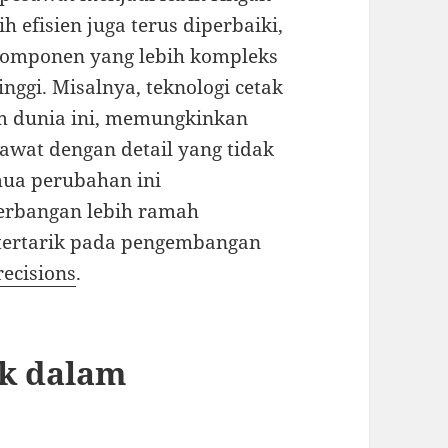
 efisien juga terus diperbaiki,
omponen yang lebih kompleks
nggi. Misalnya, teknologi cetak
m dunia ini, memungkinkan
awat dengan detail yang tidak
mua perubahan ini
erbangan lebih ramah
 tertarik pada pengembangan
ecisions
.
ik dalam