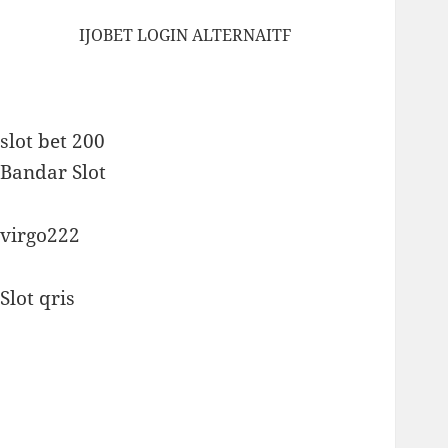
IJOBET LOGIN ALTERNAITF
slot bet 200
Bandar Slot
virgo222
Slot qris