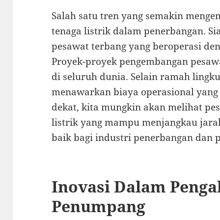
Salah satu tren yang semakin meng
tenaga listrik dalam penerbangan. Si
pesawat terbang yang beroperasi den
Proyek-proyek pengembangan pesawat
di seluruh dunia. Selain ramah lingku
menawarkan biaya operasional yang 
dekat, kita mungkin akan melihat p
listrik yang mampu menjangkau jarak 
baik bagi industri penerbangan dan 
Inovasi Dalam Peng
Penumpang