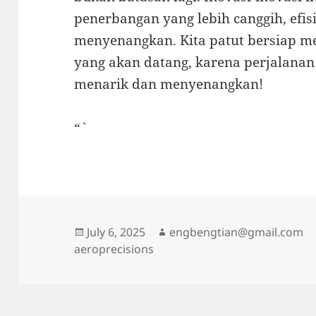
penerbangan yang lebih canggih, efis
menyenangkan. Kita patut bersiap 
yang akan datang, karena perjalanan
menarik dan menyenangkan!
“`
Posted
Author
July 6, 2025
engbengtian@gmail.com
on
aeroprecisions