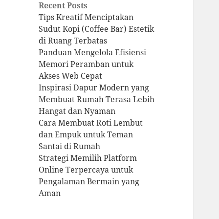
Recent Posts
Tips Kreatif Menciptakan
Sudut Kopi (Coffee Bar) Estetik
di Ruang Terbatas
Panduan Mengelola Efisiensi
Memori Peramban untuk
Akses Web Cepat
Inspirasi Dapur Modern yang
Membuat Rumah Terasa Lebih
Hangat dan Nyaman
Cara Membuat Roti Lembut
dan Empuk untuk Teman
Santai di Rumah
Strategi Memilih Platform
Online Terpercaya untuk
Pengalaman Bermain yang
Aman