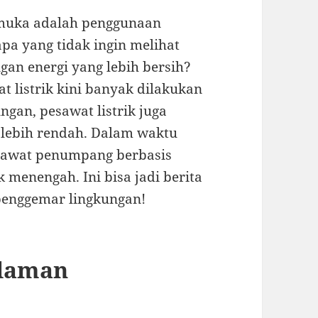
emuka adalah penggunaan
apa yang tidak ingin melihat
gan energi yang lebih bersih?
 listrik kini banyak dilakukan
ngan, pesawat listrik juga
lebih rendah. Dalam waktu
esawat penumpang berbasis
menengah. Ini bisa jadi berita
penggemar lingkungan!
alaman