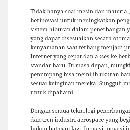
Tidak hanya soal mesin dan material
berinovasi untuk meningkatkan pen
sistem hiburan dalam penerbangan ya
yang dapat disesuaikan secara otomat
kenyamanan saat terbang menjadi pr
Internet yang cepat dan akses ke ber
standar baru. Di masa depan, mungki
penumpang bisa memilih ukuran ban
sesuai keinginan mereka! Sungguh 
untuk dipahami.
Dengan semua teknologi penerbangan,
dan tren industri aerospace yang begi
bukan batasan lagi. Inovasi-inovasi 