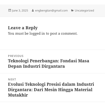
Posted
Author
Categories
June 3, 2025
engbengtian@gmail.com
Uncategorized
on
Leave a Reply
You must be
logged in
to post a comment.
Post
PREVIOUS
navigation
Teknologi Penerbangan: Fondasi Masa
Previous
Depan Industri Dirgantara
post:
NEXT
Evolusi Teknologi Presisi dalam Industri
Next
Dirgantara: Dari Mesin Hingga Material
post:
Mutakhir