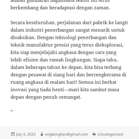
adalah gambaran bagaimana sektor ini terus
berkembang dan beradaptasi dengan zaman.
Secara keseluruhan, perjalanan dari pabrik ke langit
dalam industri penerbangan sangat menarik untuk
disaksikan. Dengan teknologi penerbangan dan
teknik manufaktur presisi yang terus dieksplorasi,
kita siap menjelajahi angkasa dengan cara yang
lebih efisien dan ramah lingkungan. Siapa tahu,
dalam beberapa tahun ke depan, kita bisa terbang
dengan pesawat di siang hari dan bercengkerama di
ruang angkasa di malam hari! Semua ini berkat
inovasi yang tiada henti—mari kita sambut masa
depan dengan penuh semangat.
“`
Posted
Author
Categories
July 3, 2025
engbengtian@gmail.com
Uncategorized