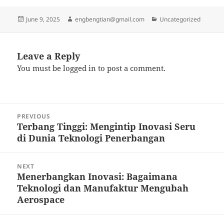
Posted
Author
Categories
June 9, 2025
engbengtian@gmail.com
Uncategorized
on
Leave a Reply
You must be
logged in
to post a comment.
Post
PREVIOUS
navigation
Terbang Tinggi: Mengintip Inovasi Seru
Previous
di Dunia Teknologi Penerbangan
post:
NEXT
Menerbangkan Inovasi: Bagaimana
Next
Teknologi dan Manufaktur Mengubah
post:
Aerospace