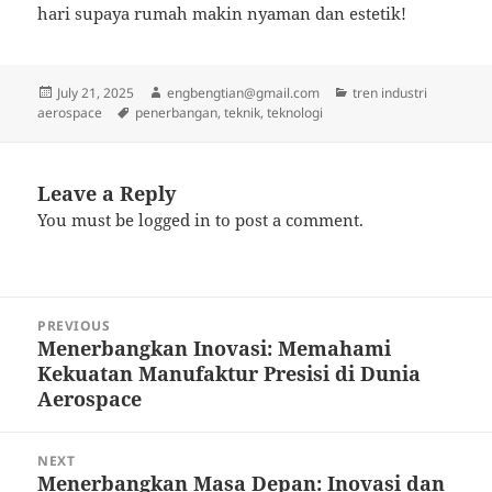
hari supaya rumah makin nyaman dan estetik!
Posted
Author
Categories
July 21, 2025
engbengtian@gmail.com
tren industri
on
Tags
aerospace
penerbangan
,
teknik
,
teknologi
Leave a Reply
You must be
logged in
to post a comment.
Post
PREVIOUS
navigation
Menerbangkan Inovasi: Memahami
Previous
Kekuatan Manufaktur Presisi di Dunia
post:
Aerospace
NEXT
Menerbangkan Masa Depan: Inovasi dan
Next